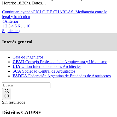
Horario: 18.30hs. Datos…
Continuar leyendo
CICLO DE CHARLAS: Medianería entre lo
legal y lo técnico
Anterior
1
2
3
4
5
6
…
10
Siguiente
Interés general
Caja de Ingenieros
CPAU
Consejo Profesional de Arquitectura y Urbanismo
UIA
Union Internationale des Architectes
SCA
Sociedad Central de Arquitectos
FADEA
Federación Argentina de Entidades de Arquitectos
Sin resultados
Distritos CAUPSF