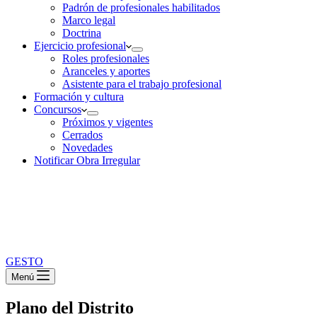
Padrón de profesionales habilitados
Marco legal
Doctrina
Ejercicio profesional
Roles profesionales
Aranceles y aportes
Asistente para el trabajo profesional
Formación y cultura
Concursos
Próximos y vigentes
Cerrados
Novedades
Notificar Obra Irregular
GESTO
Menú
Plano del Distrito