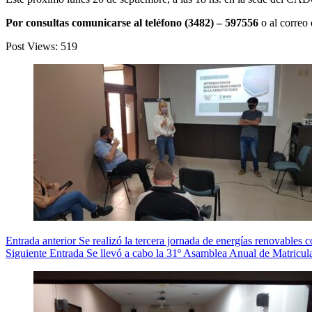
Por consultas comunicarse al teléfono (3482) – 597556
o al correo
Post Views:
519
Entrada
anterior
Se realizó la tercera jornada de energías renovables c
Siguiente
Entrada
Se llevó a cabo la 31º Asamblea Anual de Matricula