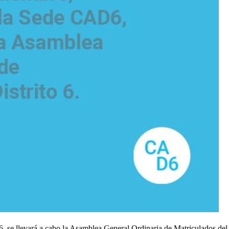
, se llevará a cabo la Asamblea General Ordinaria de Matriculados del 