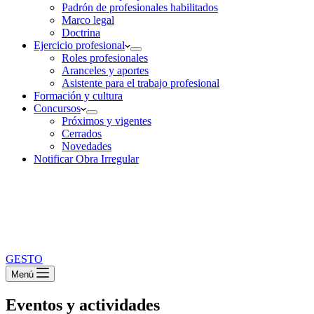
Padrón de profesionales habilitados
Marco legal
Doctrina
Ejercicio profesional
Roles profesionales
Aranceles y aportes
Asistente para el trabajo profesional
Formación y cultura
Concursos
Próximos y vigentes
Cerrados
Novedades
Notificar Obra Irregular
GESTO
Menú
Eventos y actividades